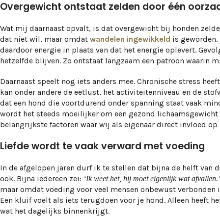
Overgewicht ontstaat zelden door één oorza
Wat mij daarnaast opvalt, is dat overgewicht bij honden zeld
dat niet wil, maar omdat
wandelen ingewikkeld
is geworden. 
daardoor energie in plaats van dat het energie oplevert. Gevo
hetzelfde blijven. Zo ontstaat langzaam een patroon waarin 
Daarnaast speelt nog iets anders mee. Chronische stress heef
kan onder andere de eetlust, het activiteitenniveau en de sto
dat een hond die voortdurend onder spanning staat vaak mind
wordt het steeds moeilijker om een gezond lichaamsgewicht t
belangrijkste factoren waar wij als eigenaar direct invloed op
Liefde wordt te vaak verward met voeding
In de afgelopen jaren durf ik te stellen dat bijna de helft va
ook. Bijna iedereen zei:
‘Ik weet het, hij moet eigenlijk wat afvallen.
maar omdat voeding voor veel mensen onbewust verbonden is g
Een kluif voelt als iets terugdoen voor je hond. Alleen heeft
wat het dagelijks binnenkrijgt.