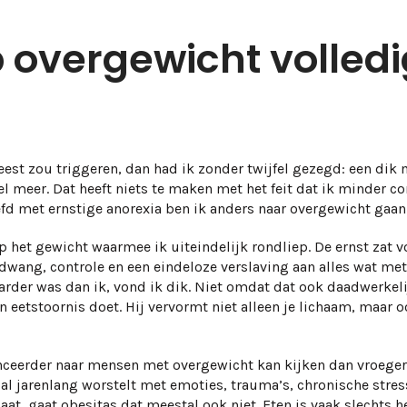
overgewicht volledig
eest zou triggeren, dan had ik zonder twijfel gezegd: een dik
l meer. Dat heeft niets te maken met het feit dat ik minder 
efd met ernstige anorexia ben ik anders naar overgewicht gaan
p het gewicht waarmee ik uiteindelijk rondliep. De ernst zat vo
 dwang, controle en een eindeloze verslaving aan alles wat m
waarder was dan ik, vond ik dik. Niet omdat dat ook daadwerke
n eetstoornis doet. Hij vervormt niet alleen je lichaam, maar 
ceerder naar mensen met overgewicht kan kijken dan vroeger.
k al jarenlang worstelt met emoties, trauma’s, chronische stre
at, gaat obesitas dat meestal ook niet. Eten is vaak slechts 