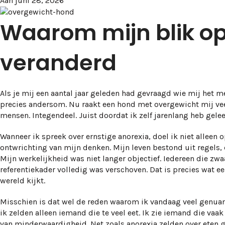
Aan juni 28, 2026
Waarom mijn blik op 
veranderd
Als je mij een aantal jaar geleden had gevraagd wie mij het m
precies andersom. Nu raakt een hond met overgewicht mij vee
mensen. Integendeel. Juist doordat ik zelf jarenlang heb gele
Wanneer ik spreek over ernstige anorexia, doel ik niet alleen o
ontwrichting van mijn denken. Mijn leven bestond uit regels,
Mijn werkelijkheid was niet langer objectief. Iedereen die z
referentiekader volledig was verschoven. Dat is precies wat ee
wereld kijkt.
Misschien is dat wel de reden waarom ik vandaag veel genuan
ik zelden alleen iemand die te veel eet. Ik zie iemand die vaa
van minderwaardigheid. Net zoals anorexia zelden over eten ga