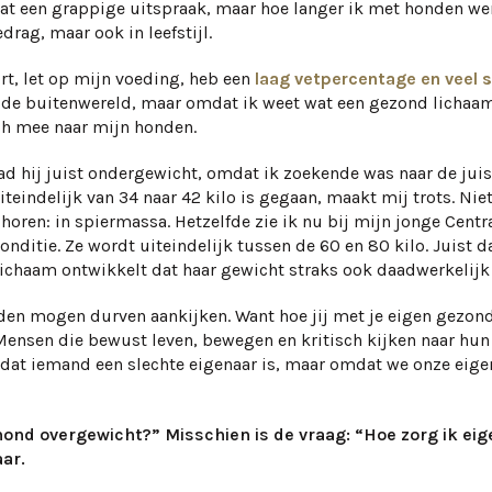
 dat een grappige uitspraak, maar hoe langer ik met honden w
drag, maar ook in leefstijl.
rt, let op mijn voeding, heb een
laag vetpercentage en veel
oor de buitenwereld, maar omdat ik weet wat een gezond licha
ch mee naar mijn honden.
ad hij juist ondergewicht, omdat ik zoekende was naar de jui
teindelijk van 34 naar 42 kilo is gegaan, maakt mij trots. N
 horen: in spiermassa. Hetzelfde zie ik nu bij mijn jonge Centr
conditie. Ze wordt uiteindelijk tussen de 60 en 80 kilo. Juist 
 lichaam ontwikkelt dat haar gewicht straks ook daadwerkelijk
uden mogen durven aankijken. Want hoe jij met je eigen gezon
Mensen die bewust leven, bewegen en kritisch kijken naar hun
mdat iemand een slechte eigenaar is, maar omdat we onze eige
hond overgewicht?” Misschien is de vraag: “Hoe zorg ik eig
ar.