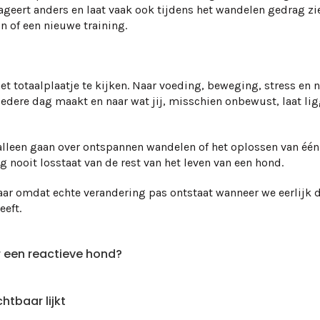
reageert anders en laat vaak ook tijdens het wandelen gedrag z
n of een nieuwe training.
t totaalplaatje te kijken. Naar voeding, beweging, stress en na
j iedere dag maakt en naar wat jij, misschien onbewust, laat l
alleen gaan over ontspannen wandelen of het oplossen van één
 nooit losstaat van de rest van het leven van een hond.
maar omdat echte verandering pas ontstaat wanneer we eerlijk d
eeft.
r een reactieve hond?
htbaar lijkt