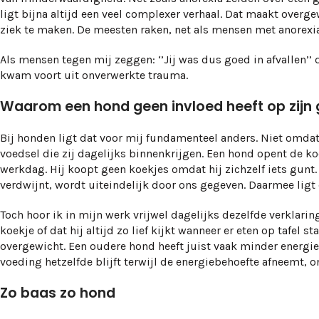
ligt bijna altijd een veel complexer verhaal. Dat maakt overg
ziek te maken. De meesten raken, net als mensen met anorexia
Als mensen tegen mij zeggen: ‘’Jij was dus goed in afvallen’’ 
kwam voort uit onverwerkte trauma.
Waarom een hond geen invloed heeft op zijn
Bij honden ligt dat voor mij fundamenteel anders. Niet omd
voedsel die zij dagelijks binnenkrijgen. Een hond opent de koel
werkdag. Hij koopt geen koekjes omdat hij zichzelf iets gunt. 
verdwijnt, wordt uiteindelijk door ons gegeven. Daarmee ligt 
Toch hoor ik in mijn werk vrijwel dagelijks dezelfde verklari
koekje of dat hij altijd zo lief kijkt wanneer er eten op tafel
overgewicht. Een oudere hond heeft juist vaak minder energi
voeding hetzelfde blijft terwijl de energiebehoefte afneemt, o
Zo baas zo hond