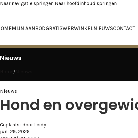
Naar navigatie springen
Naar hoofdinhoud springen
HOME
MIJN AANBOD
GRATIS
WEBWINKEL
NIEUWS
CONTACT
Nieuws
Home
/
Nieuws
Nieuws
Hond en overgewi
Geplaatst door
Leidy
juni 29, 2026