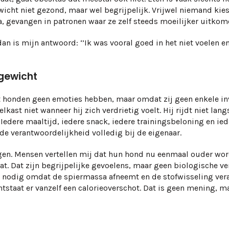
ewicht niet gezond, maar wel begrijpelijk. Vrijwel niemand kie
, gevangen in patronen waar ze zelf steeds moeilijker uitkom
dan is mijn antwoord: ‘’Ik was vooral goed in het niet voelen e
 gewicht
at honden geen emoties hebben, maar omdat zij geen enkele i
kast niet wanneer hij zich verdrietig voelt. Hij rijdt niet lan
Iedere maaltijd, iedere snack, iedere trainingsbeloning en iede
de verantwoordelijkheid volledig bij de eigenaar.
ngen. Mensen vertellen mij dat hun hond nu eenmaal ouder word
 staat. Dat zijn begrijpelijke gevoelens, maar geen biologische
e nodig omdat de spiermassa afneemt en de stofwisseling ver
ntstaat er vanzelf een calorieoverschot. Dat is geen mening, ma