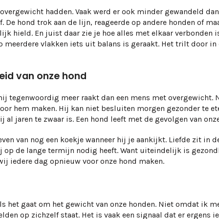
n overgewicht hadden. Vaak werd er ook minder gewandeld dan
. De hond trok aan de lijn, reageerde op andere honden of ma
jk hield. En juist daar zie je hoe alles met elkaar verbonden i
meerdere vlakken iets uit balans is geraakt. Het trilt door in
eid van onze hond
ij tegenwoordig meer raakt dan een mens met overgewicht. Ni
voor hem maken. Hij kan niet besluiten morgen gezonder te eten
 al jaren te zwaar is. Een hond leeft met de gevolgen van onz
geven van nog een koekje wanneer hij je aankijkt. Liefde zit in
j op de lange termijn nodig heeft. Want uiteindelijk is gezon
 wij iedere dag opnieuw voor onze hond maken.
als het gaat om het gewicht van onze honden. Niet omdat ik me
 op zichzelf staat. Het is vaak een signaal dat er ergens iet