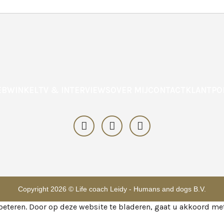
BWINKEL
TV & INTERVIEWS
OVER MIJ
CONTACT
KLANTPO
Copyright 2026 © Life coach Leidy - Humans and dogs B.V.
eteren. Door op deze website te bladeren, gaat u akkoord met