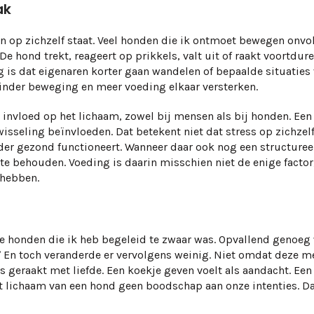
ak
en op zichzelf staat. Veel honden die ik ontmoet bewegen onv
De hond trekt, reageert op prikkels, valt uit of raakt voortdu
lg is dat eigenaren korter gaan wandelen of bepaalde situaties
minder beweging en meer voeding elkaar versterken.
t invloed op het lichaam, zowel bij mensen als bij honden. Ee
fwisseling beïnvloeden. Dat betekent niet dat stress op zichze
er gezond functioneert. Wanneer daar ook nog een structuree
e behouden. Voeding is daarin misschien niet de enige factor
 hebben.
n de honden die ik heb begeleid te zwaar was. Opvallend genoeg 
En toch veranderde er vervolgens weinig. Niet omdat deze me
’
eraakt met liefde. Een koekje geven voelt als aandacht. Een 
 het lichaam van een hond geen boodschap aan onze intenties. D