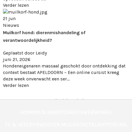
Verder lezen
21
jun
Nieuws
Muilkorf hond: dierenmishandeling of
verantwoordelijkheid?
Geplaatst door
Leidy
juni 21, 2026
Hondeneigenaren massaal geschokt door ontdekking dat
context bestaat APELDOORN – Een online cursist kreeg
deze week onverwacht een ser...
Verder lezen
Meer berichten laden
Laden...
HOME
MIJN AANBOD
GRATIS
WEBWINKEL
TV & INTERVIEWS
OVER MIJ
CONTACT
KLANTPORTAAL