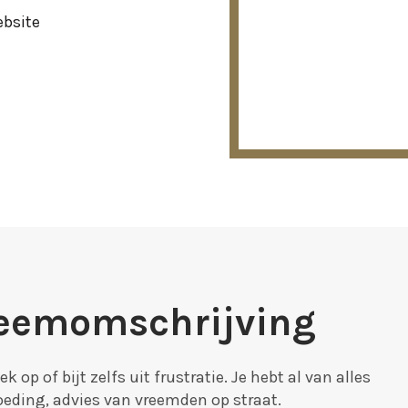
ebsite
leemomschrijving
 op of bijt zelfs uit frustratie. Je hebt al van alles
oeding, advies van vreemden op straat.