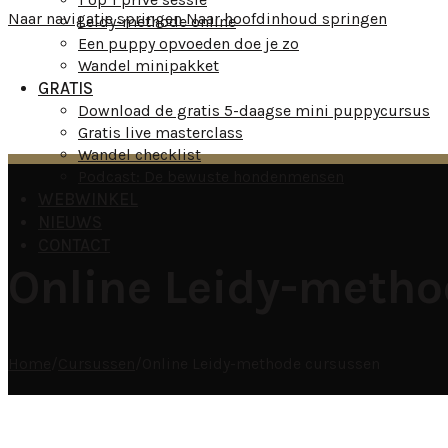
Naar navigatie springen
Naar hoofdinhoud springen
Leidy-methode online
Een puppy opvoeden doe je zo
Wandel minipakket
GRATIS
Download de gratis 5-daagse mini puppycursus
Gratis live masterclass
Wandel checklist
Podcast: De bewuste hondenmensen
WEBWINKEL
NIEUWS
CONTACT
Online Leidy-metho
Home
/
Cursussen
/
Online Leidy-methode cursussen