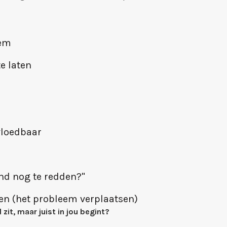
eem
te laten
vloedbaar
nd nog te redden?"
en (het probleem verplaatsen)
 zit, maar juist in jou begint?