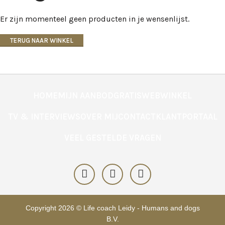
Er zijn momenteel geen producten in je wensenlijst.
TERUG NAAR WINKEL
HOME
MIJN AANBOD
GRATIS
WEBWINKEL
TV & INTERVIEWS
OVER MIJ
CONTACT
KLANTPORTAAL
VEEL GESTELDE VRAGEN
Copyright 2026 © Life coach Leidy - Humans and dogs
B.V.