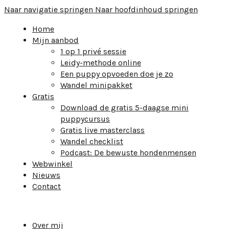
Naar navigatie springen
Naar hoofdinhoud springen
Home
Mijn aanbod
1 op 1 privé sessie
Leidy-methode online
Een puppy opvoeden doe je zo
Wandel minipakket
Gratis
Download de gratis 5-daagse mini
puppycursus
Gratis live masterclass
Wandel checklist
Podcast: De bewuste hondenmensen
Webwinkel
Nieuws
Contact
Over mij