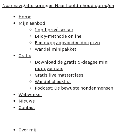
Naar navigatie springen
Naar hoofdinhoud springen
Home
Mijn aanbod
1 op 1 privé sessie
Leidy-methode online
Een puppy opvoeden doe je zo
Wandel minipakket
Gratis
Download de gratis 5-daagse mini
puppycursus
Gratis live masterclass
Wandel checklist
Podcast: De bewuste hondenmensen
Webwinkel
Nieuws
Contact
Over mij