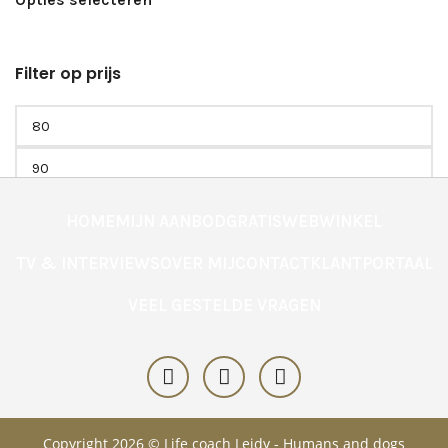
Filter op prijs
Filter
HOME
MIJN AANBOD
GRATIS
WEBWINKEL
TV & INTERVIEWS
OVER MIJ
CONTACT
KLANTPORTAAL
VEEL GESTELDE VRAGEN
Copyright 2026 © Life coach Leidy - Humans and dogs