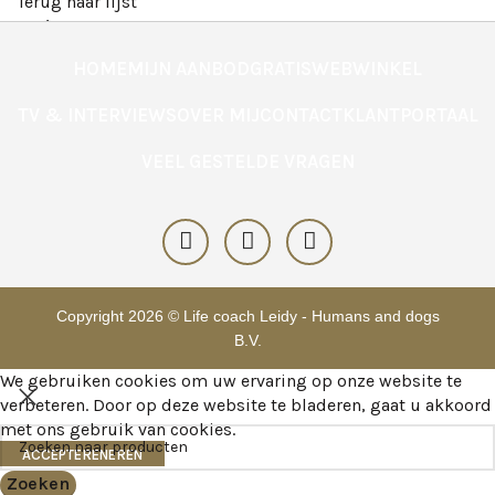
Terug naar lijst
Ouder
ORTHOPEDISCH HONDENBED
HOME
MIJN AANBOD
GRATIS
WEBWINKEL
TV & INTERVIEWS
OVER MIJ
CONTACT
KLANTPORTAAL
VEEL GESTELDE VRAGEN
Copyright 2026 © Life coach Leidy - Humans and dogs
B.V.
We gebruiken cookies om uw ervaring op onze website te
verbeteren. Door op deze website te bladeren, gaat u akkoord
met ons gebruik van cookies.
ACCEPTERENEREN
Zoeken