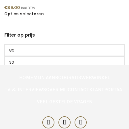
€
89.00
incl BTW
Opties selecteren
Filter op prijs
Filter
HOME
MIJN AANBOD
GRATIS
WEBWINKEL
TV & INTERVIEWS
OVER MIJ
CONTACT
KLANTPORTAAL
VEEL GESTELDE VRAGEN