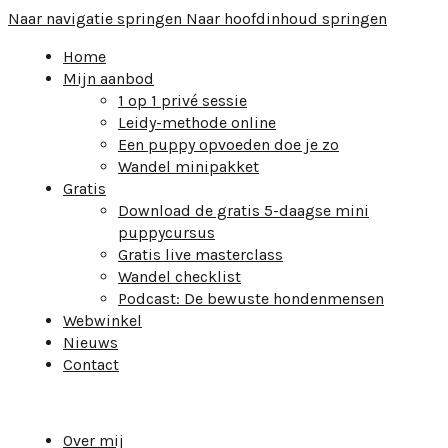
Naar navigatie springen
Naar hoofdinhoud springen
Home
Mijn aanbod
1 op 1 privé sessie
Leidy-methode online
Een puppy opvoeden doe je zo
Wandel minipakket
Gratis
Download de gratis 5-daagse mini
puppycursus
Gratis live masterclass
Wandel checklist
Podcast: De bewuste hondenmensen
Webwinkel
Nieuws
Contact
Over mij