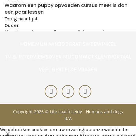
Waarom een puppy opvoeden cursus meer is dan
een paar lessen
Terug naar lijst
Ouder
Hondengedrag en pijn: een geïntegreerde
benadering vanuit praktijk en anatomie
HOME
MIJN AANBOD
GRATIS
WEBWINKEL
TV & INTERVIEWS
OVER MIJ
CONTACT
KLANTPORTAAL
VEEL GESTELDE VRAGEN
Copyright 2026 © Life coach Leidy - Humans and dogs
B.V.
We gebruiken cookies om uw ervaring op onze website te